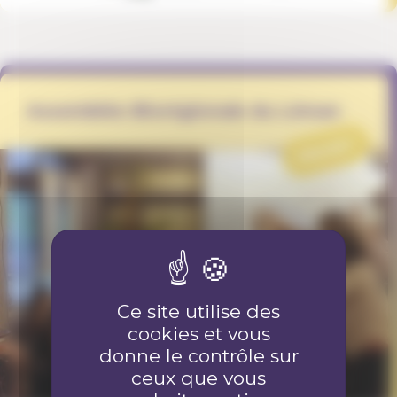
Assemblée Biorégionale du Léman
PROJET
Ce site utilise des
cookies et vous
donne le contrôle sur
ceux que vous