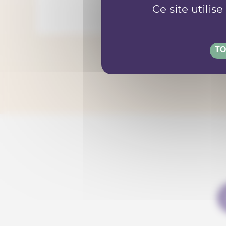
Ce site utilis
TO