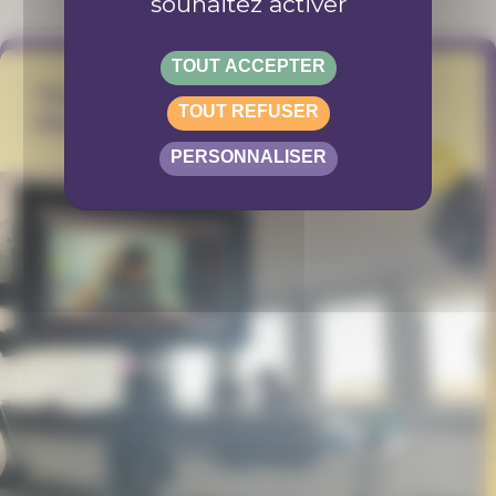
souhaitez activer
TOUT ACCEPTER
"Pas des nôtres" le film de House
TOUT REFUSER
Films Lausanne
PERSONNALISER
PROJET