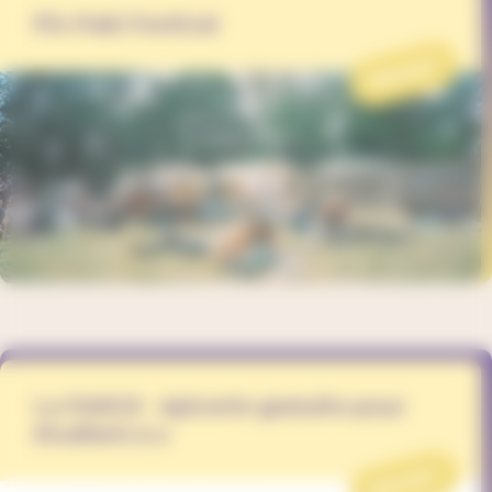
Piz Palü Festival
PROJET
La FARCE - épicerie gratuite pour
étudiant.e.s
PROJET