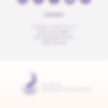
Contact
info@anousdejouer.ch
Avenue du Mail 2
c/o Christelle Perrier
1205 Genève