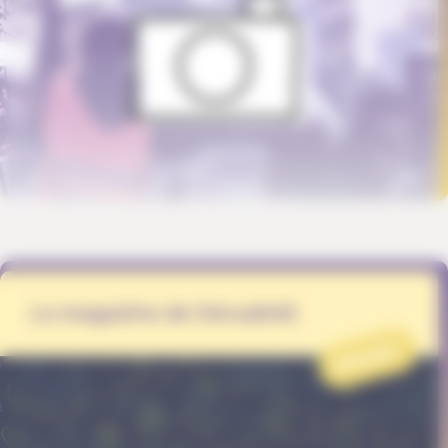
Le magazine de DécadréE
PROJET