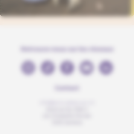
Retrouve-nous sur les réseaux
Contact
info@anousdejouer.ch
Avenue du Mail 2
c/o Christelle Perrier
1205 Genève