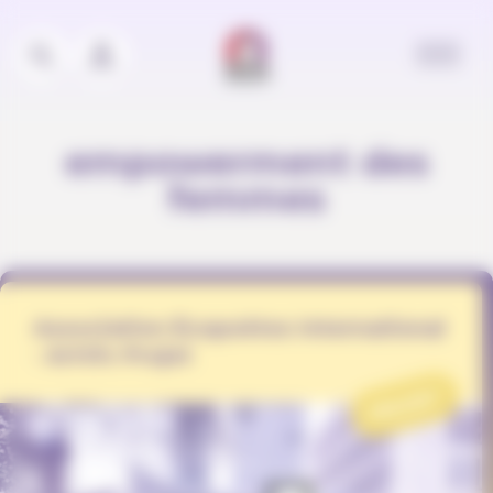
Panneau de gestion des cookies
empowerment des
femmes
Association Écopoètes International
- ArtViv Projet
PROJET