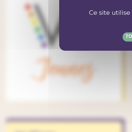
Ce site utilis
TO