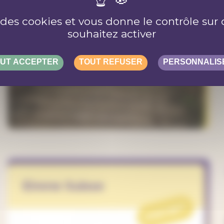
e des cookies et vous donne le contrôle su
souhaitez activer
UT ACCEPTER
TOUT REFUSER
PERSONNALIS
Eirene Suisse
PROJET