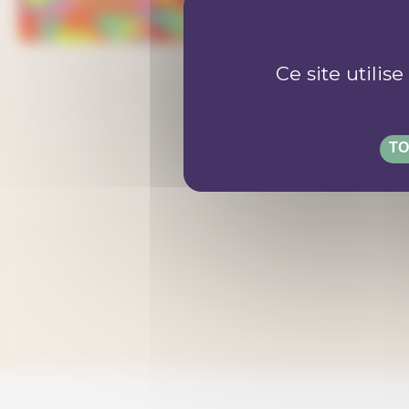
Ce site utilis
TO