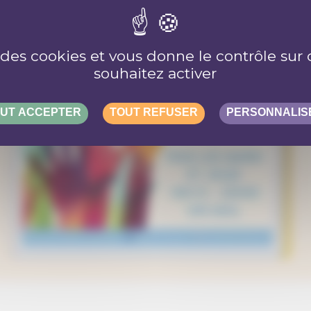
e des cookies et vous donne le contrôle su
souhaitez activer
UT ACCEPTER
TOUT REFUSER
PERSONNALIS