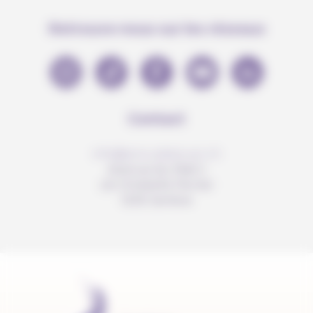
Retrouve-nous sur les réseaux
Contact
info@anousdejouer.ch
Avenue du Mail 2
c/o Christelle Perrier
1205 Genève