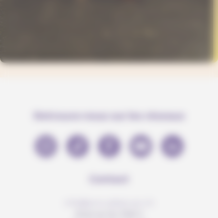
Retrouve-nous sur les réseaux
Contact
info@anousdejouer.ch
Avenue du Mail 2