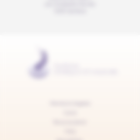
c/o Christelle Perrier
1205 Genève
Mentions légales
Carte
Nous soutenir
FAQ