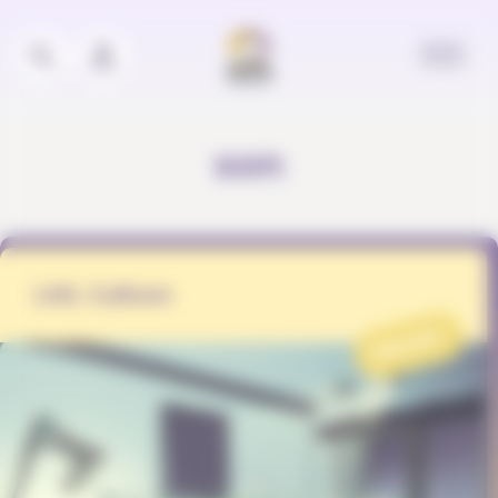
Panneau de gestion des cookies
son
LML Culture
PROJET