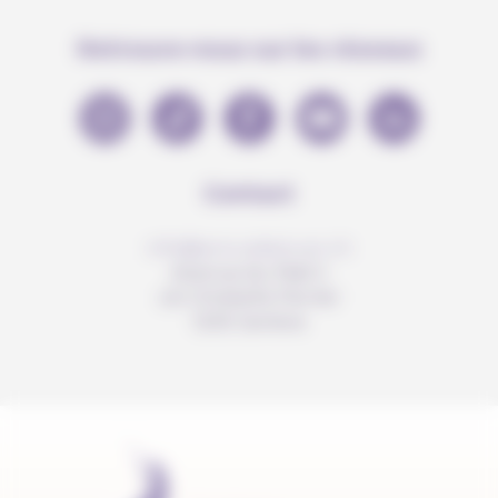
Retrouve-nous sur les réseaux
Contact
info@anousdejouer.ch
Avenue du Mail 2
c/o Christelle Perrier
1205 Genève