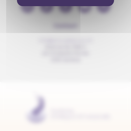
Contact
info@anousdejouer.ch
Avenue du Mail 2
c/o Christelle Perrier
1205 Genève