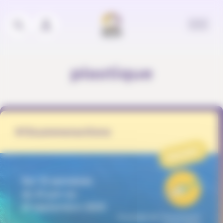
Panneau de gestion des cookies
plastique
#13summeractions
PROJET