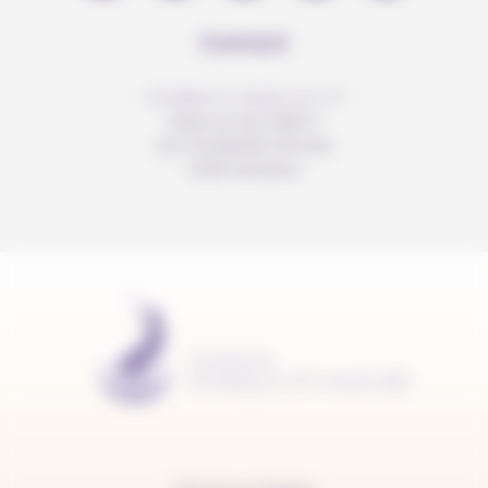
Contact
info@anousdejouer.ch
Avenue du Mail 2
c/o Christelle Perrier
1205 Genève