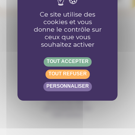
Ce site utilise des
cookies et vous
donne le contrôle sur
ceux que vous
Retrouve-nous sur les réseaux
souhaitez activer
TOUT ACCEPTER
TOUT REFUSER
Contact
PERSONNALISER
info@anousdejouer.ch
Avenue du Mail 2
c/o Christelle Perrier
1205 Genève