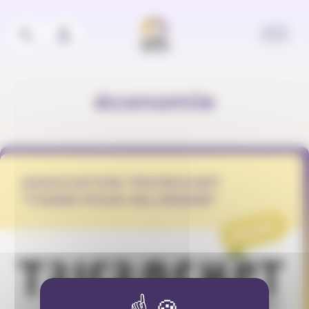
Panneau de gestion des cookies
économie
ASSOCIATION TRICROCHET
"TISSER POUR VALORISER"
PROJET