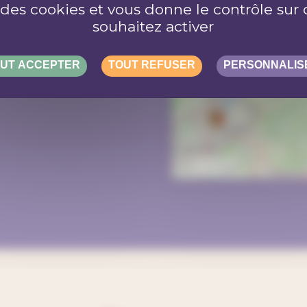
e des cookies et vous donne le contrôle su
souhaitez activer
UT ACCEPTER
TOUT REFUSER
PERSONNALIS
20 km
10 mi