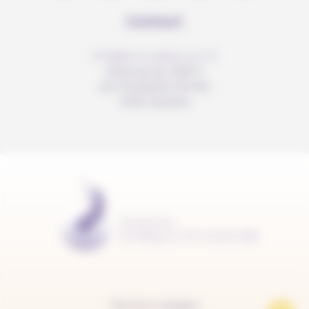
Contact
info@anousdejouer.ch
Avenue du Mail 2
c/o Christelle Perrier
1205 Genève
Mentions légales