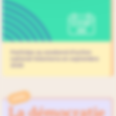
Participe au weekend d’action
national Volonterra en septembre
2026
APPEL