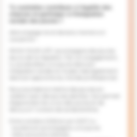
Tu souhaites contribuer à l‘égalité des
chances et participer à l‘intégration
sociale des jeunes ?
Alors engage-toi et deviens mentor·e à
Lausanne !
ROCK YOUR LIFE ! accompagne des jeunes
issu·e·s de la migration. Par ton engagement,
tu soutiendras un·e jeune dans son
intégration sociale en Suisse mais également
dans son approche du monde professionnel.
Nous souhaitons mettre des jeunes en
relation avec des jeunes adultes. Ceci permet
d‘apprendre les un·e·s des autres et de
découvrir l‘univers de son/sa binôme.
Entre octobre 2026 et juin 2027, tu :
- soutiens et accompagne un·e jeune
- le/la rencontre 4h/mois