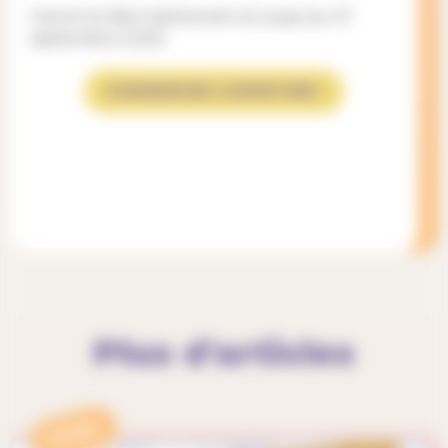
Inscris-toi dès maintenant et jusqu’au 01
septembre 2026.
COMMENCER L'AVENTURE !
Plus d'articles
APPEL