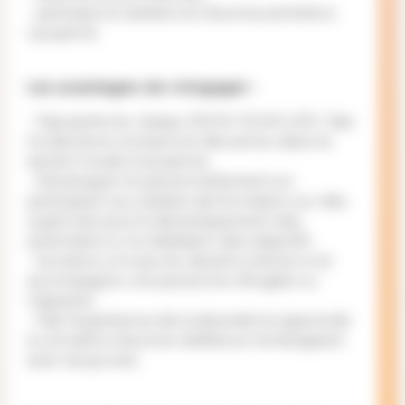
- participe à 5 ateliers et d‘autres activités à
Lausanne
Les avantages de s’engager :
- Fais partie du réseau ROCK YOUR LIFE !, fais-
toi des bons contacts et des ami·e·s dans la
section locale à lausanne.
- Développe-toi personnellement en
participant aux ateliers de formation sur des
sujets tels que le développement des
potentiels ou la réalisation des objectifs.
- Soutiens un·e jeune, deviens mentor·e et
accompagne une personne réfugiée ou
migrante.
- Fais l’expérience de la diversité et apprends
à connaître d’autres réalités en échangeant
avec les jeunes.