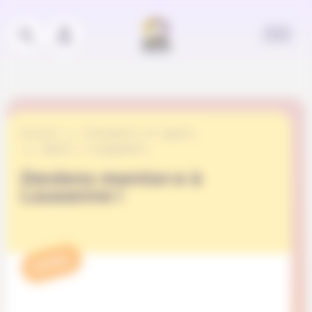
Panneau de gestion des cookies
Accueil
Événements et appels
Appels à engagement
Deviens mentor·e à
Lausanne !
APPEL