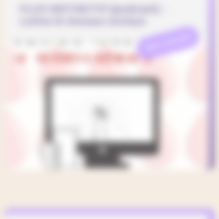
FLUX INSTINCTIF [podcast] –
Luttes & réseaux sociaux
REFLEXION