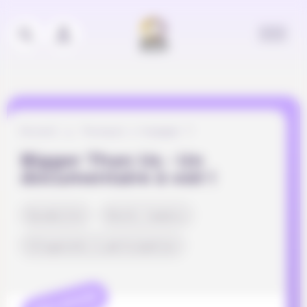
Panneau de gestion des cookies
Accueil
Pourquoi s’engager ?
Bigger Than Us - Un
documentaire à voir !
Durabilité
Droits humains
Citoyenneté & participation
REFLEXION