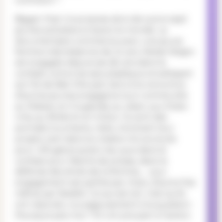
comment ?
Bigger than Us propose alors de suivre sept
jeunes activistes à travers le monde. Le
documentaire commence avec une jeune
femme indonésienne de 22 ans. Melati Wisjen
est engagée depuis ses dix ans dans le
combat contre les sacs plastique envahissant
son île de Bali. Elle part alors à la rencontre
d’autres jeunes engagé.es tout comme elle
au Malawi, en Ouganda, au Liban, aux Etats-
Unis, au Brésil et en Grèce. Ce sont des
portraits touchants, réels, montrant leur
projets, tant dans la création d’une école
pour réfugié.es syrien.nes, que dans le
combat pour liberté de presse, dans la
défense des droits de la femme,… Leur
engagement est parfois par choix, d’autre fois
même par fatalité. Ce qui est sûr c’est qu’ils
ont répondu courageusement à la question :
Pourquoi pas moi ?
Et ont pris part à l’action.