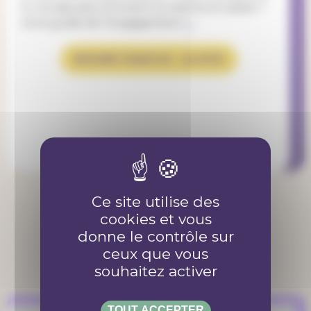
tu ne sais pas comment la mettre en place ?
Lis le guide de l’engagement
ici
.
BIGGER THAN US - LE SITE
Ce site utilise des
cookies et vous
Plus d'articles
donne le contrôle sur
ceux que vous
souhaitez activer
TOUT ACCEPTER