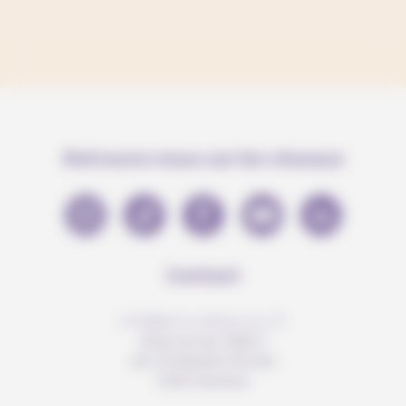
Retrouve-nous sur les réseaux
Contact
info@anousdejouer.ch
Avenue du Mail 2
c/o Christelle Perrier
1205 Genève