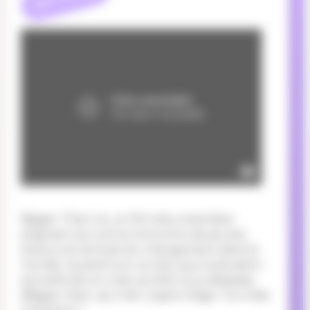
Bigger Than Us, un film documentaire
poignant qui va à la rencontre de jeunes
acteurs et actrices du changement dans le
monde. Quand tout va mal, que la situation
actuelle est en crise, qu’elle nous dépasse,
(Bigger than us), il est urgent d’agir. Oui mais