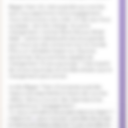
Bigger than US, c’est aussi dire qu’une fois
que nous apportons notre engagement,
nous retrouvons une unité. Un lien qui nous
surpasse. I am the change. Je suis le
changement. Comme Rene Silva au Brésil
disait : L’action individuelle est plus grande
que nous car elle concerne tout le monde.
Elle a un véritable impact sur d’autres
personnes. Nous sommes capable de
changement. Et pourquoi pas ? C’est à partir
de ce pourquoi pas, d’une idée simple, que le
changement peut arriver.
Le site Bigger Than US propose aussi des
ressources essentielles à travers de courtes
vidéos. Viens y trouver des réponses à tes
questions sur l’engagement !
Tu veux connaître les projets dans ta région ?
Inspire toi
ici
pour trouver une idée de projet
à mettre en place chez toi. Tu as une idée et