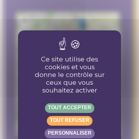
+
−
Ce site utilise des
cookies et vous
donne le contrôle sur
ceux que vous
souhaitez activer
TOUT ACCEPTER
TOUT REFUSER
5 km
PERSONNALISER
3 mi
©
OpenStreetMap
contributors