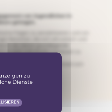
ngagement von Jugendlichen in
leurs getragen.
sche Fragen zu sensibilisieren und von
ge Menschen, die sich altruistisch und
 durch die Aktion grundlegende
ve statt individuelle Interessen zu
ndelt. Das Programm konzentriert sich
Anzeigen zu
lche Dienste
LISIEREN