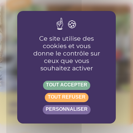
APPEL
Ce site utilise des
cookies et vous
donne le contrôle sur
ceux que vous
souhaitez activer
TOUT ACCEPTER
TOUT REFUSER
Alternatiba Leman 2022 : appel à
PERSONNALISER
bénévoles !