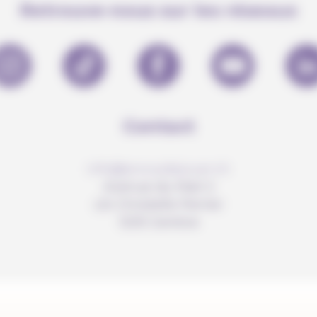
Retrouve-nous sur les réseaux
Contact
info@anousdejouer.ch
Avenue du Mail 2
c/o Christelle Perrier
1205 Genève