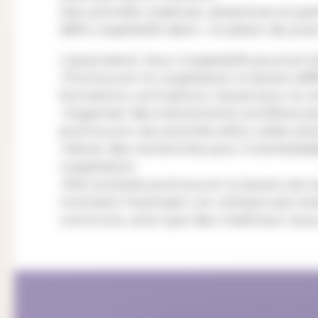
Des activités créatives, attractives et par
défis coopératifs dans « le plaisir de jou
L’association Jeux Coopératifs poursuit l
⁃Promouvoir la coopération à travers diffé
formations, animations, travail pour la c
⁃Organiser des évènements (conférences, 
promouvoir ses activités et/ou celles d’a
⁃Mener des recherches pour inventer/adap
coopération.
⁃Elle souhaite promouvoir à travers ses 
montrant l’exemple ( en utilisant par ex
communs, ainsi que des matériaux issus