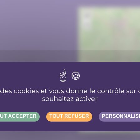
+
−
e des cookies et vous donne le contrôle su
souhaitez activer
UT ACCEPTER
TOUT REFUSER
PERSONNALIS
50 km
50 mi