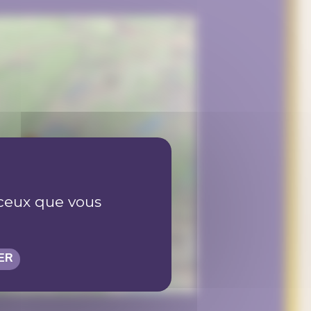
r ceux que vous
ER
©
OpenStreetMap
contributors