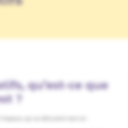
tifs, qu’est-ce que
est ?
’espace, qui se déroulent tant en