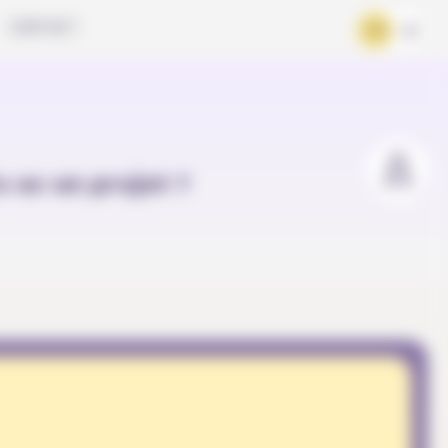
CONTACT
FR
DE
u as un projet ?