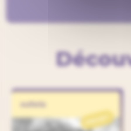
Découv
euforia
PROJET