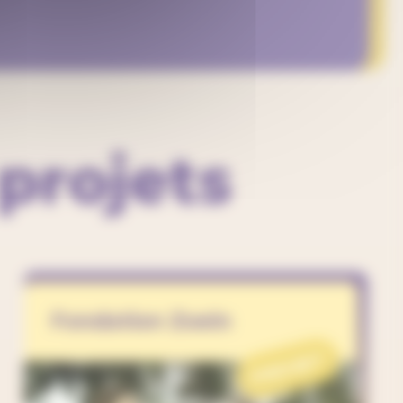
projets
Fondation Zoein
PROJET