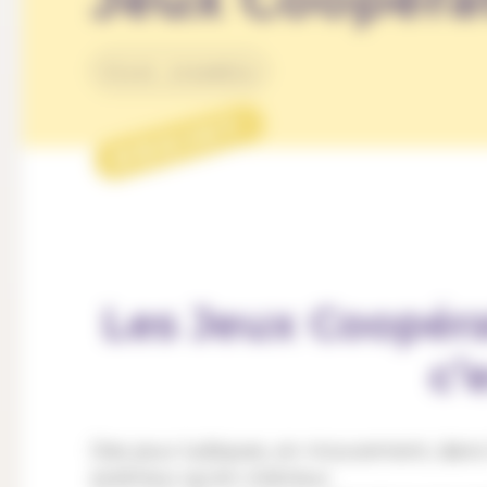
Vivre ensemble
PROJET
Les Jeux Coopéra
c’
Des jeux ludiques, en mouvement, dans l
extérieur qu’en intérieur.