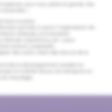
ticipatives, pour tous, petits et grands. Des
er ensemble ».
es buts suivants :
rentes activités, à savoir l’organisation de :
ohésion d’équipe, anniversaires,
festivals, expositions, etc…) pour
utres acteurs coopératifs,
ter des outils créant des liens et de la
activités le développement durable en
emple la mobilité douce, les transports en
 du recyclage).