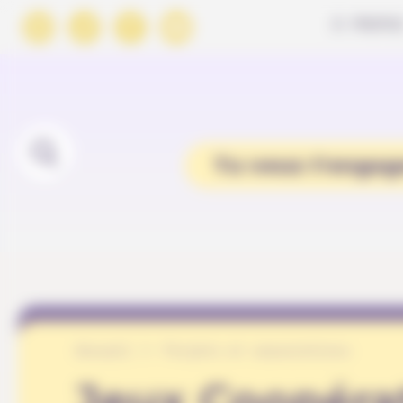
Panneau de gestion des cookies
À PROPO
Tu veux t'engag
Accueil
Projets et associations
Jeux Coopérat