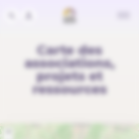
Panneau de gestion des cookies
Carte des
associations,
projets et
ressources
+